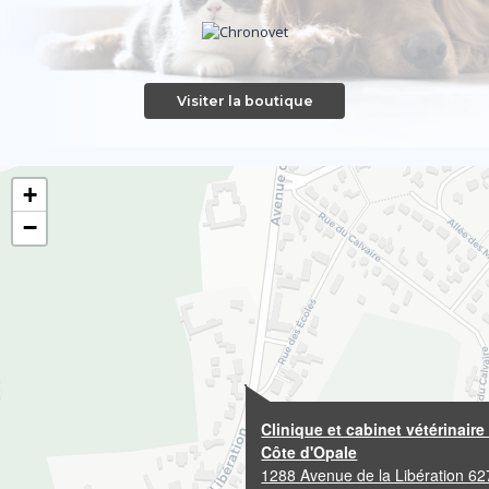
Visiter la boutique
+
−
Clinique et cabinet vétérinaire
Côte d'Opale
1288 Avenue de la Libération 6